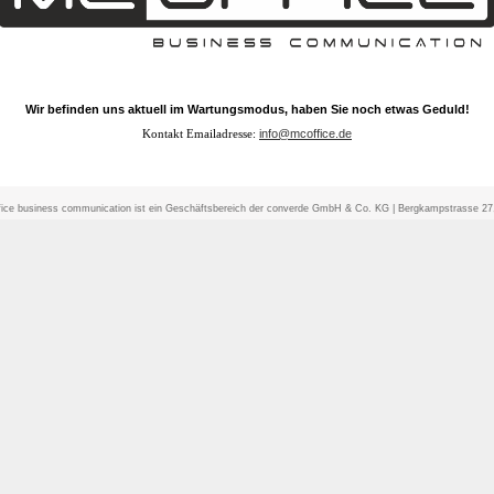
Wir befinden uns aktuell im Wartungsmodus, haben Sie noch etwas Geduld!
Kontakt Emailadresse:
info@mcoffice.de
ice business communication ist ein Geschäftsbereich der converde GmbH & Co. KG
|
Bergkampstrasse 27, 